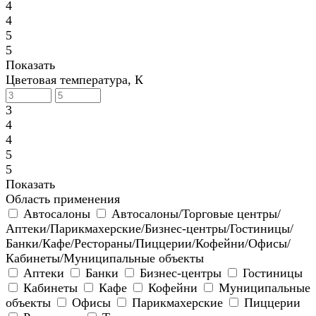
4
4
5
5
Показать
Цветовая температура, К
3
4
4
5
5
Показать
Область применения
Автосалоны
Автосалоны/Торговые центры/
Аптеки/Парикмахерские/Бизнес-центры/Гостиницы/
Банки/Кафе/Рестораны/Пиццерии/Кофейни/Офисы/
Кабинеты/Муниципальные объекты
Аптеки
Банки
Бизнес-центры
Гостиницы
Кабинеты
Кафе
Кофейни
Муниципальные
объекты
Офисы
Парикмахерские
Пиццерии