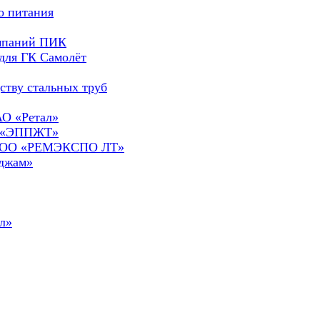
о питания
омпаний ПИК
для ГК Самолёт
ству стальных труб
АО «Ретал»
О «ЭППЖТ»
а ООО «РЕМЭКСПО ЛТ»
сджам»
л»