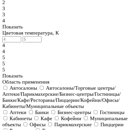
2
3
3
4
Показать
Цветовая температура, К
4
4
5
5
5
Показать
Область применения
Автосалоны
Автосалоны/Торговые центры/
Аптеки/Парикмахерские/Бизнес-центры/Гостиницы/
Банки/Кафе/Рестораны/Пиццерии/Кофейни/Офисы/
Кабинеты/Муниципальные объекты
Аптеки
Банки
Бизнес-центры
Гостиницы
Кабинеты
Кафе
Кофейни
Муниципальные
объекты
Офисы
Парикмахерские
Пиццерии