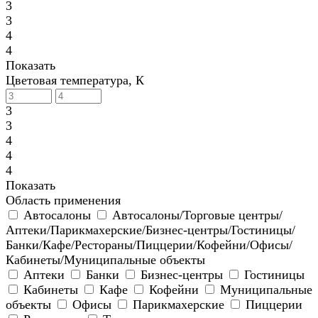
3
3
4
4
Показать
Цветовая температура, К
3
3
4
4
4
Показать
Область применения
Автосалоны
Автосалоны/Торговые центры/
Аптеки/Парикмахерские/Бизнес-центры/Гостиницы/
Банки/Кафе/Рестораны/Пиццерии/Кофейни/Офисы/
Кабинеты/Муниципальные объекты
Аптеки
Банки
Бизнес-центры
Гостиницы
Кабинеты
Кафе
Кофейни
Муниципальные
объекты
Офисы
Парикмахерские
Пиццерии