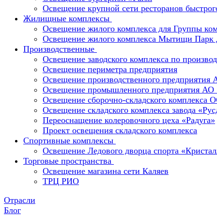
Освещение крупной сети ресторанов быстрог
Жилищные комплексы
Освещение жилого комплекса для Группы к
Освещение жилого комплекса Мытищи Парк 
Производственные
Освещение заводского комплекса по производ
Освещение периметра предприятия
Освещение производственного предприятия 
Освещение промышленного предприятия А
Освещение сборочно-складского комплекс
Освещение складского комплекса завода «Ру
Переоснащение колеровочного цеха «Радуга»
Проект освещения складского комплекса
Спортивные комплексы
Освещение Ледового дворца спорта «Кристал
Торговые пространства
Освещение магазина сети Каляев
ТРЦ РИО
Отрасли
Блог