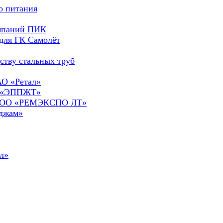
о питания
омпаний ПИК
для ГК Самолёт
ству стальных труб
АО «Ретал»
О «ЭППЖТ»
а ООО «РЕМЭКСПО ЛТ»
сджам»
л»