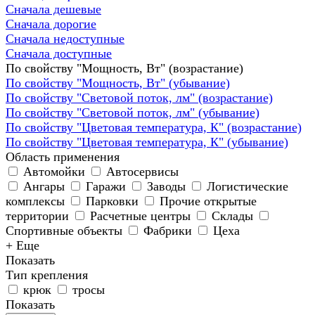
Сначала дешевые
Сначала дорогие
Сначала недоступные
Сначала доступные
По свойству "Мощность, Вт" (возрастание)
По свойству "Мощность, Вт" (убывание)
По свойству "Световой поток, лм" (возрастание)
По свойству "Световой поток, лм" (убывание)
По свойству "Цветовая температура, К" (возрастание)
По свойству "Цветовая температура, К" (убывание)
Область применения
Автомойки
Автосервисы
Ангары
Гаражи
Заводы
Логистические
комплексы
Парковки
Прочие открытые
территории
Расчетные центры
Склады
Спортивные объекты
Фабрики
Цеха
+ Еще
Показать
Тип крепления
крюк
тросы
Показать