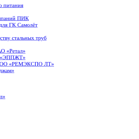
о питания
омпаний ПИК
для ГК Самолёт
ству стальных труб
АО «Ретал»
О «ЭППЖТ»
а ООО «РЕМЭКСПО ЛТ»
сджам»
л»