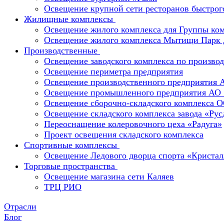
Освещение крупной сети ресторанов быстрог
Жилищные комплексы
Освещение жилого комплекса для Группы к
Освещение жилого комплекса Мытищи Парк 
Производственные
Освещение заводского комплекса по производ
Освещение периметра предприятия
Освещение производственного предприятия 
Освещение промышленного предприятия А
Освещение сборочно-складского комплекс
Освещение складского комплекса завода «Ру
Переоснащение колеровочного цеха «Радуга»
Проект освещения складского комплекса
Спортивные комплексы
Освещение Ледового дворца спорта «Кристал
Торговые пространства
Освещение магазина сети Каляев
ТРЦ РИО
Отрасли
Блог