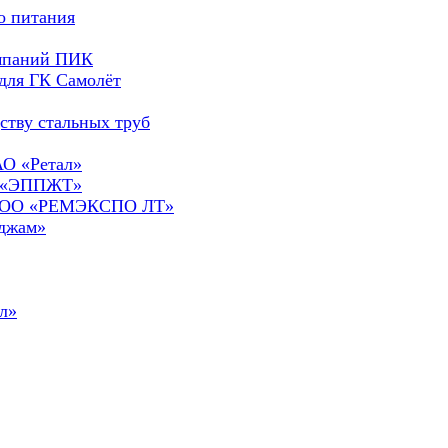
о питания
омпаний ПИК
для ГК Самолёт
ству стальных труб
АО «Ретал»
О «ЭППЖТ»
а ООО «РЕМЭКСПО ЛТ»
сджам»
л»