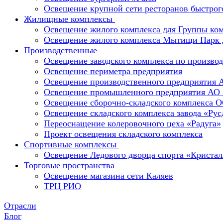
Освещение крупной сети ресторанов быстрог
Жилищные комплексы
Освещение жилого комплекса для Группы к
Освещение жилого комплекса Мытищи Парк 
Производственные
Освещение заводского комплекса по производ
Освещение периметра предприятия
Освещение производственного предприятия 
Освещение промышленного предприятия А
Освещение сборочно-складского комплекс
Освещение складского комплекса завода «Ру
Переоснащение колеровочного цеха «Радуга»
Проект освещения складского комплекса
Спортивные комплексы
Освещение Ледового дворца спорта «Кристал
Торговые пространства
Освещение магазина сети Каляев
ТРЦ РИО
Отрасли
Блог