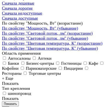
Сначала дешевые
Сначала дорогие
Сначала недоступные
Сначала доступные
По свойству "Мощность, Вт" (возрастание)
По свойству "Мощность, Вт" (убывание)
По свойству "Световой поток, лм" (возрастание)
По свойству "Световой поток, лм" (убывание)
По свойству "Цветовая температура, К" (возрастание)
По свойству "Цветовая температура, К" (убывание)
Область применения
Автосалоны
Аптеки
Банки
Бизнес-центры
Гостиницы
Кафе
Кофейни
Парикмахерские
Пиццерии
Рестораны
Торговые центры
+ Еще
Показать
Тип крепления
шинопровод
Показать
Показать